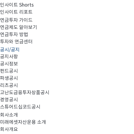
인사이트 Shorts
인사이트 리포트
미래에셋맵스미국부동산투자신탁16호 종류A 2021년
연금투자 가이드
연금제도 알아보기
연금투자 방법
투자와 연금센터
공시/공지
첨부파일을 확인하시기 바랍니다.
공지사항
공시정보
펀드공시
파생공시
리츠공시
고난도금융투자상품공시
20210428_미국16호 종류A_AMZ 포트폴리오 제1기 
경영공시
스튜어드십코드공시
회사소개
미래에셋자산운용 소개
회사개요