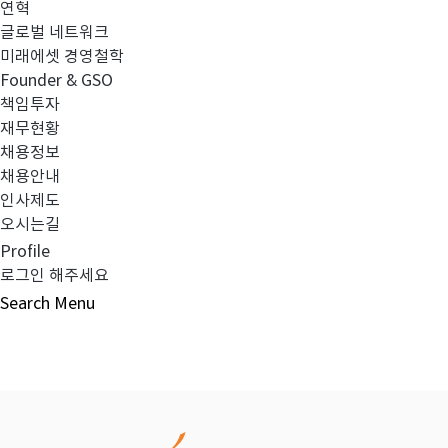
연혁
글로벌 네트워크
이전글
집합투자규약 및 투자설명서 변경의 건
미래에셋 경영철학
Founder & GSO
책임투자
다음글
집합투자규약 및 투자설명서 변경의 건
재무현황
채용정보
채용안내
인사제도
오시는길
목록보기
Profile
로그인 해주세요
Search
Menu