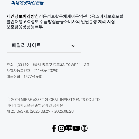
개인정보처리방침
신용정보활용체제
이용약관
금융소비자보호포탈
클린채널
고객정보 취급방침
금융소비자의 민원분쟁 처리 지침
보호금융상품등록부
패밀리 사이트
(03159) 서울시 종로구 종로33, TOWER1 13층
주소
211-86-23290
사업자등록번호
1577-1640
대표전화
ⓒ 2024 MIRAE ASSET GLOBAL INVESTMENTS CO.,LTD.
미래에셋자산운용 준법감시인 심사필
제 25-0637호 (2025.08.29 ~ 2026.08.28)