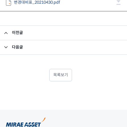
변경대비표_20210430.pdf
이전글
미래에셋맵스미국부동산투자신탁16호 종류A 2021년 1기 이익분배보고서
다음글
고유재산 투자펀드의 의무투자기간 종료안내
목록보기