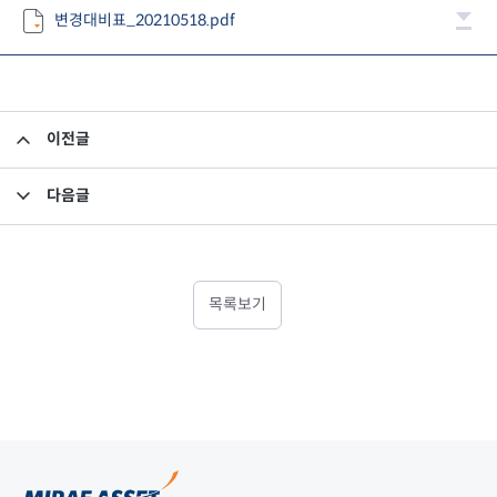
변경대비표_20210518.pdf
이전글
집합투자규약 변경의 건
다음글
고유재산 투자 펀드의 환매 결과 안내
목록보기