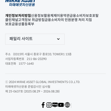
개인정보처리방침
신용정보활용체제
이용약관
금융소비자보호포탈
클린채널
고객정보 취급방침
금융소비자의 민원분쟁 처리 지침
보호금융상품등록부
패밀리 사이트
(03159) 서울시 종로구 종로33, TOWER1 13층
주소
211-86-23290
사업자등록번호
1577-1640
대표전화
ⓒ 2024 MIRAE ASSET GLOBAL INVESTMENTS CO.,LTD.
미래에셋자산운용 준법감시인 심사필
제 25-0637호 (2025.08.29 ~ 2026.08.28)