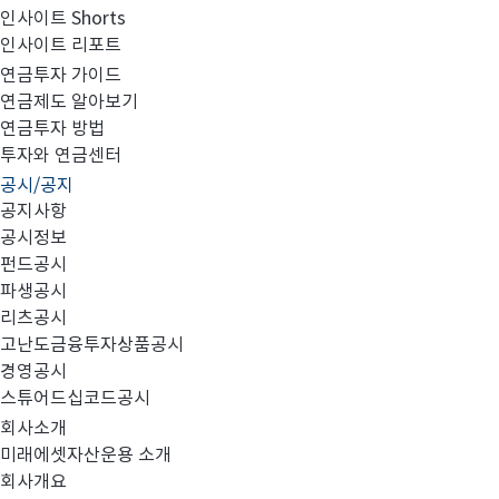
인사이트 Shorts
인사이트 리포트
이사회 결의를 통한 투자회사의 업무위탁계약 변경의 건
연금투자 가이드
연금제도 알아보기
연금투자 방법
투자와 연금센터
공시/공지
공지사항
투자회사의 업무위탁계약의 변경
공시정보
펀드공시
파생공시
계
리츠공시
1.
계약 상대방
고난도금융투자상품공시
경영공시
스튜어드십코드공시
회사소개
2.
계약변경 
미래에셋자산운용 소개
회사개요