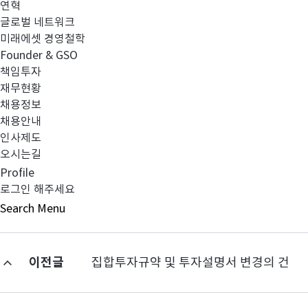
연혁
3.
계약변
글로벌 네트워크
미래에셋 경영철학
4.
이사회결의일(
Founder & GSO
책임투자
재무현황
5.
기타 
채용정보
채용안내
인사제도
오시는길
Profile
로그인 해주세요
Search
Menu
이전글
집합투자규약 및 투자설명서 변경의 건