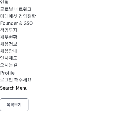
연혁
글로벌 네트워크
미래에셋 경영철학
Founder & GSO
책임투자
재무현황
채용정보
이전글
기준가격 오류 정정의 건
채용안내
인사제도
오시는길
Profile
다음글
부동산/특별자산집합투자기구의 집합투자
로그인 해주세요
Search
Menu
목록보기