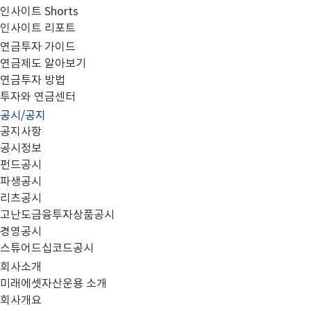
인사이트 Shorts
인사이트 리포트
부동산/특별자산집합투자기구의 집합투자증권 취득 
연금투자 가이드
연금제도 알아보기
연금투자 방법
투자와 연금센터
공시/공지
공지사항
[미래에셋밸런스리츠부동산모투자신탁]
공시정보
펀드공시
부동산/특별자산집합투자기구의 집합투자증권 취득
파생공시
리츠공시
취득 수익증권: 맵스호주2호
고난도금융투자상품공시
경영공시
취득내역: 맵스호주2호 70,000주
스튜어드십코드공시
회사소개
취득일: 2021년 6월 3일
미래에셋자산운용 소개
회사개요