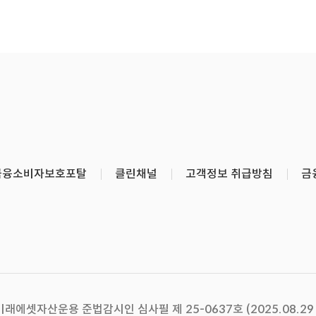
금융소비자보호포탈
클린채널
고객정보 취급방침
금
미래에셋자산운용 준법감시인 심사필 제 25-0637호 (2025.08.29 ~ 