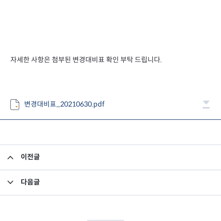
자세한 사항은 첨부된 변경대비표 확인 부탁 드립니다.
변경대비표_20210630.pdf
이전글
집합투자규약 및 투자설명서 변경의 건
다음글
미래에셋맵스호주부동산투자신탁2호 - 공정가치 평가결과 및 기준가 반영 안내