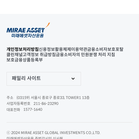
개인정보처리방침
신용정보활용체제
이용약관
금융소비자보호포탈
클린채널
고객정보 취급방침
금융소비자의 민원분쟁 처리 지침
보호금융상품등록부
패밀리 사이트
(03159) 서울시 종로구 종로33, TOWER1 13층
주소
211-86-23290
사업자등록번호
1577-1640
대표전화
ⓒ 2024 MIRAE ASSET GLOBAL INVESTMENTS CO.,LTD.
미래에셋자산운용 준법감시인 심사필