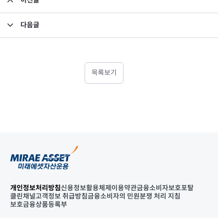
이전글
집합투자규약 및 투자설명서 변경의 건
다음글
2021년 3분기 영업보고서_미래에셋맵스아시아퍼시픽부동산공모1호
목록보기
개인정보처리방침
신용정보활용체제
이용약관
금융소비자보호포탈
클린채널
고객정보 취급방침
금융소비자의 민원분쟁 처리 지침
보호금융상품등록부