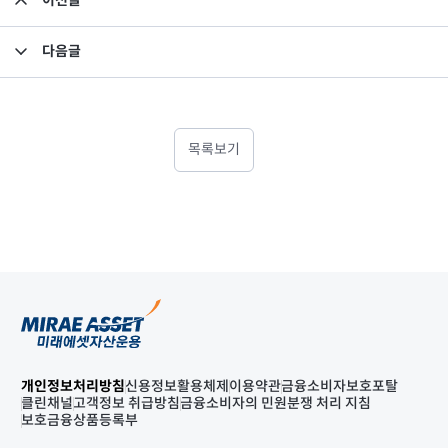
이전글
2021년 2분기 영업보고서_미래에셋맵스아시아퍼시픽부동산공모1호
다음글
부동산 투자의 건_미래에셋맵스아시아퍼시픽부동산공모1호
목록보기
개인정보처리방침
신용정보활용체제
이용약관
금융소비자보호포탈
클린채널
고객정보 취급방침
금융소비자의 민원분쟁 처리 지침
보호금융상품등록부