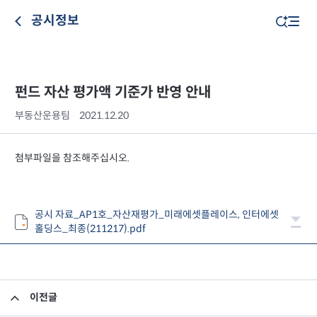
공시정보
펀드 자산 평가액 기준가 반영 안내
부동산운용팀
2021.12.20
첨부파일을 참조해주십시오.
공시 자료_AP1호_자산재평가_미래에셋플레이스, 인터에셋
홀딩스_최종(211217).pdf
이전글
집합투자규약 및 투자설명서 변경의 건