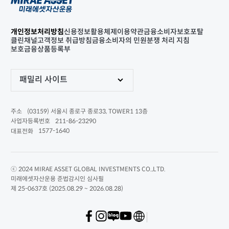
개인정보처리방침
신용정보활용체제
이용약관
금융소비자보호포탈
클린채널
고객정보 취급방침
금융소비자의 민원분쟁 처리 지침
보호금융상품등록부
패밀리 사이트
(03159) 서울시 종로구 종로33, TOWER1 13층
주소
211-86-23290
사업자등록번호
1577-1640
대표전화
ⓒ 2024 MIRAE ASSET GLOBAL INVESTMENTS CO.,LTD.
미래에셋자산운용 준법감시인 심사필
제 25-0637호 (2025.08.29 ~ 2026.08.28)