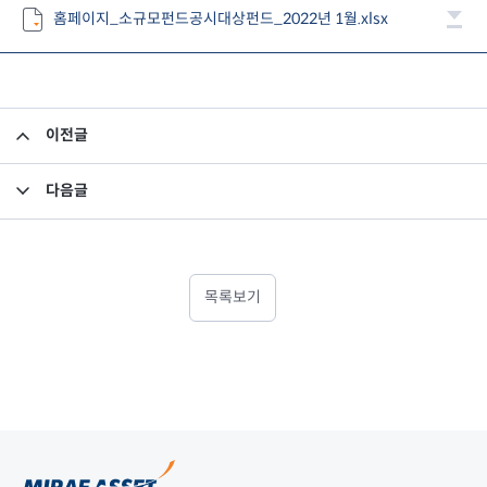
홈페이지_소규모펀드공시대상펀드_2022년 1월.xlsx
이전글
집합투자규약 및 투자설명서 변경의 건
다음글
고유재산 투자펀드의 의무투자기간 종료안내
목록보기