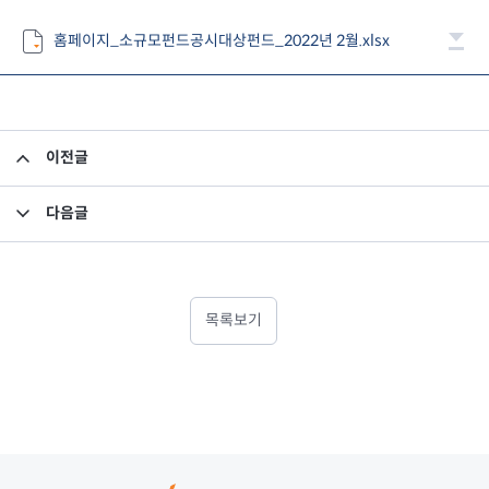
홈페이지_소규모펀드공시대상펀드_2022년 2월.xlsx
이전글
제15기 결산에 대한 감사보고서
다음글
환매연기 안내의 건
목록보기