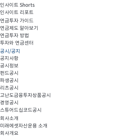
인사이트 Shorts
인사이트 리포트
수익자총회 결의 공시의 건
연금투자 가이드
연금제도 알아보기
연금투자 방법
투자와 연금센터
공시/공지
첨부파일을 확인하세요
공지사항
공시정보
펀드공시
파생공시
리츠공시
고난도금융투자상품공시
수익자총회 결의 공시_미래에셋브라질러시아업종대표증권
경영공시
스튜어드십코드공시
회사소개
미래에셋자산운용 소개
회사개요