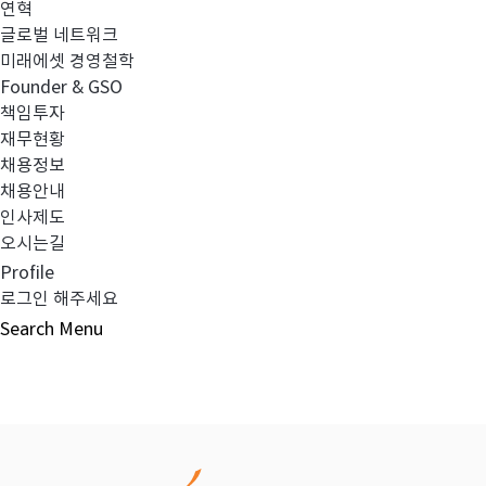
연혁
글로벌 네트워크
이전글
수익자총회 결의 공시의 건
미래에셋 경영철학
Founder & GSO
책임투자
다음글
수익자총회 결의 공시의 건
재무현황
채용정보
채용안내
인사제도
오시는길
목록보기
Profile
로그인 해주세요
Search
Menu