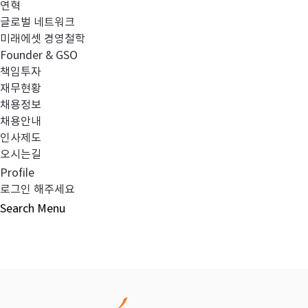
연혁
글로벌 네트워크
이전글
연기 수익자총회 결의 공시의 건
미래에셋 경영철학
Founder & GSO
책임투자
다음글
연기 수익자총회 결의 공시의 건
재무현황
채용정보
채용안내
인사제도
오시는길
목록보기
Profile
로그인 해주세요
Search
Menu