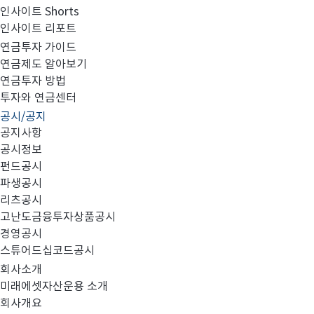
인사이트 Shorts
인사이트 리포트
연기 수익자총회 결의 공시의 건
연금투자 가이드
연금제도 알아보기
연금투자 방법
투자와 연금센터
공시/공지
첨부파일을 확인하세요
공지사항
공시정보
펀드공시
파생공시
리츠공시
고난도금융투자상품공시
연기 수익자총회 결의 공시_미래에셋퇴직플랜동유럽업종대
경영공시
스튜어드십코드공시
회사소개
미래에셋자산운용 소개
회사개요