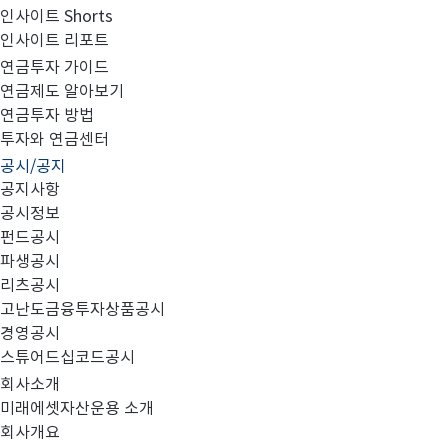
인사이트 Shorts
인사이트 리포트
집합투자규약 및 투자설명서 변경의 건
연금투자 가이드
연금제도 알아보기
연금투자 방법
투자와 연금센터
공시/공지
다음과 같이 정정사항에 대해 안내 드리오니 투자에 참고
공지사항
공시정보
펀드공시
파생공시
- 다 음 -
리츠공시
고난도금융투자상품공시
경영공시
스튜어드십코드공시
1. 대상펀드:
회사소개
미래에셋브라질업종대표증권자투자신탁2호
미래에셋자산운용 소개
회사개요