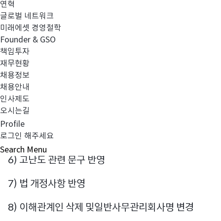
연혁
글로벌 네트워크
2. 변경사항:
미래에셋 경영철학
Founder & GSO
1) 환매수수료 삭제
책임투자
재무현황
2) 모투자신탁 운용역 변경
채용정보
채용안내
3) 펀드 결산에 따른 재무정보 및 주요 수치 업데이트
인사제도
오시는길
4) 투자위험등급 관련 변동성 값 등 변경사항 반영
Profile
5) 집합투자재산의 평가방법 문구 변경
로그인 해주세요
Search
Menu
6) 고난도 관련 문구 반영
7) 법 개정사항 반영
8) 이해관계인 삭제 및일반사무관리회사명 변경