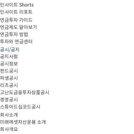
인사이트 Shorts
인사이트 리포트
미래에셋맵스호주부동산투자신탁2호-펀드 청산 및 수익
연금투자 가이드
연금제도 알아보기
연금투자 방법
투자와 연금센터
공시/공지
공지사항
제목: 미래에셋맵스호주부동산투자신탁2호 – 펀드 청산
공시정보
펀드공시
파생공시
리츠공시
자본시장과 금융투자업에 관한 법률에 따라 설립된 미래에
고난도금융투자상품공시
30일 펀드의 잔여 원본 일체를 상환하고 펀드를 청산하였
경영공시
스튜어드십코드공시
회사소개
미래에셋자산운용 소개
펀드명: 미래에셋맵스호주부동산투자신탁2호
회사개요