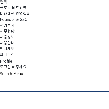
연혁
청산일자(신탁계약만료일): 2022년 06월 30일
글로벌 네트워크
미래에셋 경영철학
해지사유:
Founder & GSO
책임투자
미래에셋맵스호주부동산투자신탁2호는 현지법인(MAP
재무현황
오피스 부동산(50 Marcus Clarke Stree
채용정보
채용안내
2021년 12월 01일(현지 기준) 부동산을
인사제도
청산을 완료하여 본건 펀드를 청산하고자 함
오시는길
Profile
자산매각이 이루어진 집합투자기구의 회계기간(2021년 7월
로그인 해주세요
투자자에게 전액 상환하고 신탁계약을 해지하고자 함
Search
Menu