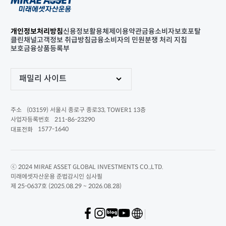
개인정보처리방침
신용정보활용체제
이용약관
금융소비자보호포탈
클린채널
고객정보 취급방침
금융소비자의 민원분쟁 처리 지침
보호금융상품등록부
패밀리 사이트
(03159) 서울시 종로구 종로33, TOWER1 13층
주소
211-86-23290
사업자등록번호
1577-1640
대표전화
ⓒ 2024 MIRAE ASSET GLOBAL INVESTMENTS CO.,LTD.
미래에셋자산운용 준법감시인 심사필
제 25-0637호 (2025.08.29 ~ 2026.08.28)