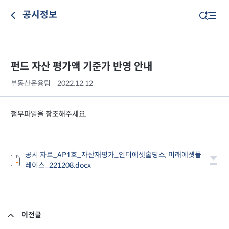
공시정보
펀드 자산 평가액 기준가 반영 안내
부동산운용팀
2022.12.12
첨부파일을 참조해주세요.
공시 자료_AP1호_자산재평가_인터에셋홀딩스, 미래에셋플
레이스_221208.docx
이전글
고유재산 투자 펀드의 환매 결과 안내