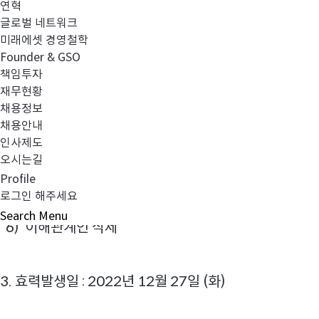
연혁
2. 변경사항:
글로벌 네트워크
미래에셋 경영철학
1) 보수 인하
Founder & GSO
책임투자
2) 운용역 변경
재무현황
채용정보
3) 모투자신탁 운용역 변경
채용안내
인사제도
4) 법 개정사항 반영
오시는길
Profile
5) 고난도 관련 문구 반영
로그인 해주세요
Search
Menu
6) 이해관계인 삭제
3. 효력발생일 : 2022년 12월 27일 (화)