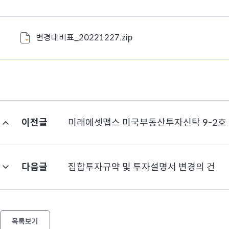
변경대비표_20221227.zip
이전글
미래에셋맵스 미국부동산투자신탁 9-2호 
다음글
집합투자규약 및 투자설명서 변경의 건
목록보기