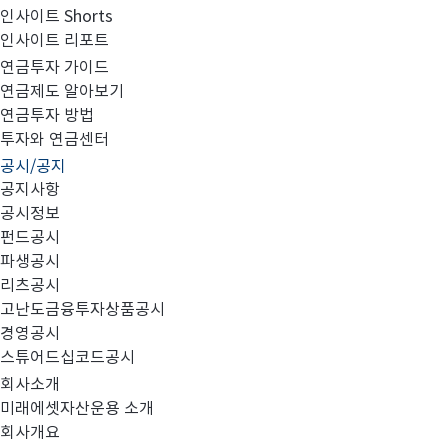
인사이트 Shorts
인사이트 리포트
집합투자규약 및 투자설명서 변경의 건
연금투자 가이드
연금제도 알아보기
연금투자 방법
투자와 연금센터
공시/공지
다음과 같이 정정사항에 대해 안내 드리오니 투자에 참고
공지사항
공시정보
펀드공시
파생공시
- 다 음 -
리츠공시
고난도금융투자상품공시
경영공시
스튜어드십코드공시
1. 대상펀드: 미래에셋전략배분TDF2050혼합자산자투자
회사소개
미래에셋자산운용 소개
회사개요