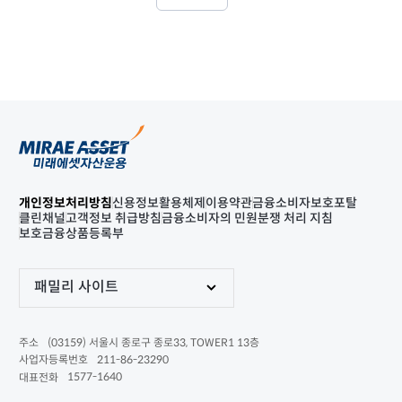
개인정보처리방침
신용정보활용체제
이용약관
금융소비자보호포탈
클린채널
고객정보 취급방침
금융소비자의 민원분쟁 처리 지침
보호금융상품등록부
패밀리 사이트
(03159) 서울시 종로구 종로33, TOWER1 13층
주소
211-86-23290
사업자등록번호
1577-1640
대표전화