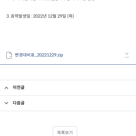
3. 효력발생일 : 2022년 12월 29일 (목)
변경대비표_20221229.zip
이전글
집합투자규약 및 투자설명서 변경의 건
다음글
펀드 자산 평가액 기준가 반영 안내
목록보기