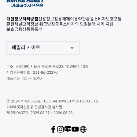
개인정보처리방침
신용정보활용체제
이용약관
금융소비자보호포탈
클린채널
고객정보 취급방침
금융소비자의 민원분쟁 처리 지침
보호금융상품등록부
패밀리 사이트
(03159) 서울시 종로구 종로33, TOWER1 13층
주소
211-86-23290
사업자등록번호
1577-1640
대표전화
ⓒ 2024 MIRAE ASSET GLOBAL INVESTMENTS CO.,LTD.
미래에셋자산운용 준법감시인 심사필
제 25-0637호 (2025.08.29 ~ 2026.08.28)