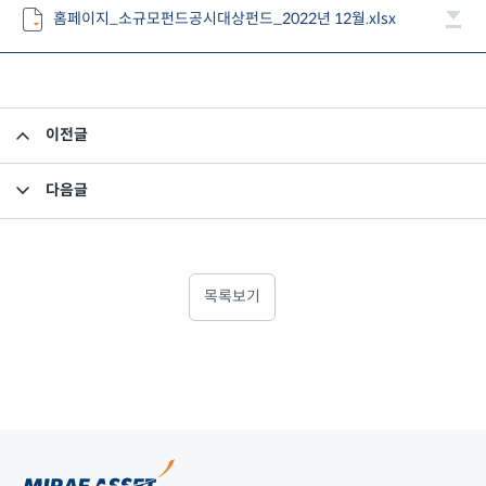
홈페이지_소규모펀드공시대상펀드_2022년 12월.xlsx
이전글
미래에셋맵스미국부동산투자신탁16호 종류A 제4기 이익분배보고서
다음글
집합투자규약 및 투자설명서 변경의 건
목록보기