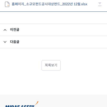
홈페이지_소규모펀드공시대상펀드_2022년 12월.xlsx
이전글
미래에셋맵스미국부동산투자신탁16호 종류A 제4기 이익분배보고서
다음글
집합투자규약 및 투자설명서 변경의 건
목록보기