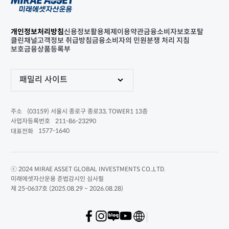
개인정보처리방침
신용정보활용체제
이용약관
금융소비자보호포탈
클린채널
고객정보 취급방침
금융소비자의 민원분쟁 처리 지침
보호금융상품등록부
패밀리 사이트
(03159) 서울시 종로구 종로33, TOWER1 13층
주소
211-86-23290
사업자등록번호
1577-1640
대표전화
ⓒ 2024 MIRAE ASSET GLOBAL INVESTMENTS CO.,LTD.
미래에셋자산운용 준법감시인 심사필
제 25-0637호 (2025.08.29 ~ 2026.08.28)