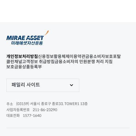
개인정보처리방침
신용정보활용체제
이용약관
금융소비자보호포탈
클린채널
고객정보 취급방침
금융소비자의 민원분쟁 처리 지침
보호금융상품등록부
패밀리 사이트
(03159) 서울시 종로구 종로33, TOWER1 13층
주소
211-86-23290
사업자등록번호
1577-1640
대표전화