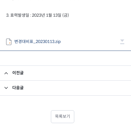
3. 효력발생일 : 2023년 1월 13일 (금)
변경대비표_20230113.zip
이전글
소규모펀드 공시의 건(2022년 12월)
다음글
기준가격 오류정정의 건_ 미래에셋TIGER글로벌리튬&2차전지SOLACTIVE증권상장지수
목록보기