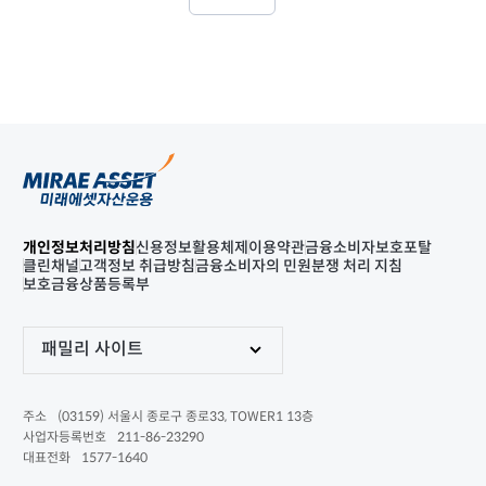
개인정보처리방침
신용정보활용체제
이용약관
금융소비자보호포탈
클린채널
고객정보 취급방침
금융소비자의 민원분쟁 처리 지침
보호금융상품등록부
패밀리 사이트
(03159) 서울시 종로구 종로33, TOWER1 13층
주소
211-86-23290
사업자등록번호
1577-1640
대표전화