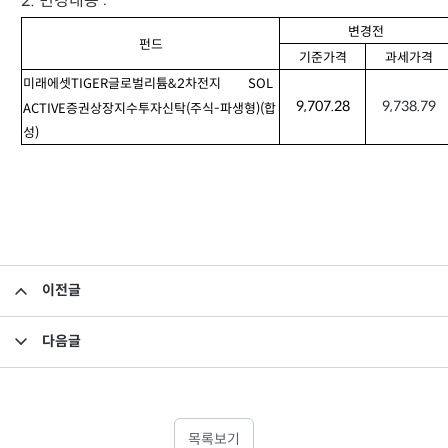
2. 변경내용 :
변경전
펀드
기준가격
과세가격
미래에셋TIGER글로벌리튬&2차전지
SOL
9,707.28
9,738.79
ACTIVE증권상장지수투자신탁
(주식-파생형)(합
성)
이전글
집합투자규약 및 투자설명서 변경의 건
다음글
집합투자규약 및 투자설명서 변경의 건
목록보기