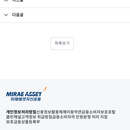
이전글
이익 배당 확정 결의 관련 공시＿미래에셋맵스아시아퍼시픽부동산공모１호
다음글
소규모펀드 공시의 건(2023년 2월)
목록보기
개인정보처리방침
신용정보활용체제
이용약관
금융소비자보호포탈
클린채널
고객정보 취급방침
금융소비자의 민원분쟁 처리 지침
보호금융상품등록부