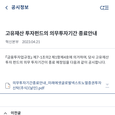
공시정보
고유재산 투자펀드의 의무투자기간 종료안내
혁신본부
2023.04.21
『금융투자업규정』 제7-1조의2 제1항제4호에 의거하여, 당사 고유재산
투자 펀드의 의무 투자기간이 종료 예정임을 다음과 같이 공시합니다.
의무투자기간종료안내_미래에셋글로벌넥스트노멀증권투자
신탁(주식)(날인).pdf
이전글
미래에셋맵스미국부동산투자신탁11호 기타신고사항 공시