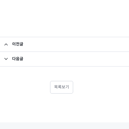
이전글
소규모펀드 공시의 건(2023년 4월)
다음글
고유재산 투자펀드의 의무투자기간 종료안내
목록보기