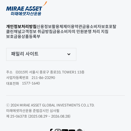
개인정보처리방침
신용정보활용체제
이용약관
금융소비자보호포탈
클린채널
고객정보 취급방침
금융소비자의 민원분쟁 처리 지침
보호금융상품등록부
패밀리 사이트
(03159) 서울시 종로구 종로33, TOWER1 13층
주소
211-86-23290
사업자등록번호
1577-1640
대표전화
ⓒ 2024 MIRAE ASSET GLOBAL INVESTMENTS CO.,LTD.
미래에셋자산운용 준법감시인 심사필
제 25-0637호 (2025.08.29 ~ 2026.08.28)