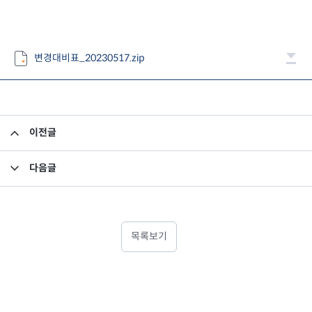
변경대비표_20230517.zip
이전글
미래에셋맵스제71호일반사모부동산투자회사 해산 및 채권신고 공고(2차)
다음글
2023년 1분기 영업보고서_미래에셋맵스아시아퍼시픽부동산공모1호
목록보기