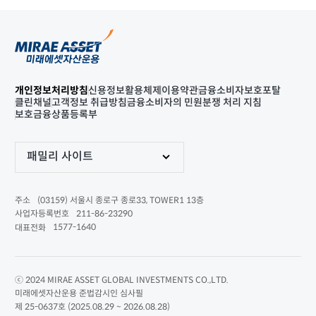
개인정보처리방침
신용정보활용체제
이용약관
금융소비자보호포탈
클린채널
고객정보 취급방침
금융소비자의 민원분쟁 처리 지침
보호금융상품등록부
패밀리 사이트
(03159) 서울시 종로구 종로33, TOWER1 13층
주소
211-86-23290
사업자등록번호
1577-1640
대표전화
ⓒ 2024 MIRAE ASSET GLOBAL INVESTMENTS CO.,LTD.
미래에셋자산운용 준법감시인 심사필
제 25-0637호 (2025.08.29 ~ 2026.08.28)