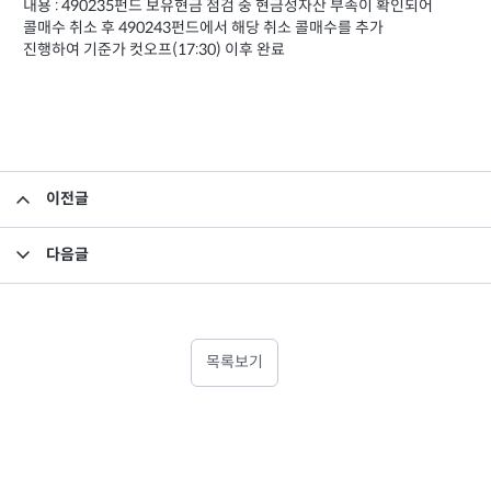
내용 : 490235펀드 보유현금 점검 중 현금성자산 부족이 확인되어
콜매수 취소 후 490243펀드에서 해당 취소 콜매수를 추가
진행하여 기준가 컷오프(17:30) 이후 완료
이전글
미래에셋맵스제71호일반사모부동산투자회사 결산보고서 공고
다음글
집합투자규약 및 투자설명서 변경의 건
목록보기