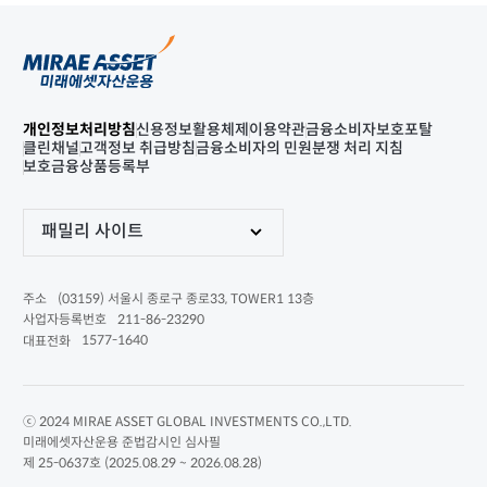
개인정보처리방침
신용정보활용체제
이용약관
금융소비자보호포탈
클린채널
고객정보 취급방침
금융소비자의 민원분쟁 처리 지침
보호금융상품등록부
패밀리 사이트
(03159) 서울시 종로구 종로33, TOWER1 13층
주소
211-86-23290
사업자등록번호
1577-1640
대표전화
ⓒ 2024 MIRAE ASSET GLOBAL INVESTMENTS CO.,LTD.
미래에셋자산운용 준법감시인 심사필
제 25-0637호 (2025.08.29 ~ 2026.08.28)