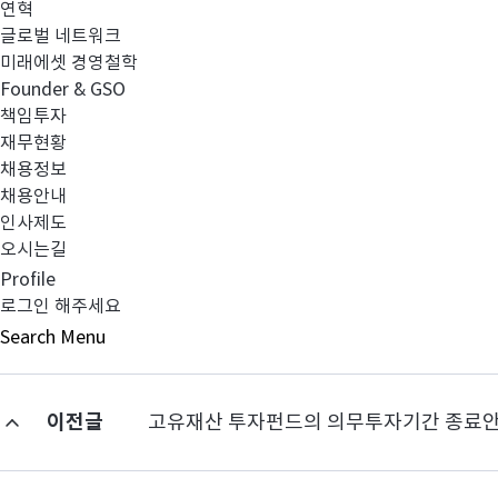
연혁
글로벌 네트워크
미래에셋 경영철학
Founder & GSO
감사합니다.
책임투자
재무현황
채용정보
채용안내
인사제도
소규모펀드 공시_20230630_홈페이지.xlsx
오시는길
Profile
로그인 해주세요
Search
Menu
이전글
고유재산 투자펀드의 의무투자기간 종료