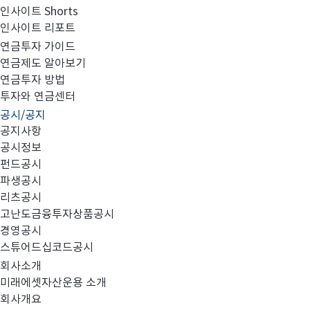
인사이트 Shorts
인사이트 리포트
소규모펀드 공시의 건(2023년 6월)
연금투자 가이드
연금제도 알아보기
연금투자 방법
투자와 연금센터
공시/공지
안녕하십니까, 미래에셋자산운용입니다.
공지사항
공시정보
펀드공시
파생공시
[자본시장과 금융투자업에 관한 법률 제89조 및 동법 시
리츠공시
고난도금융투자상품공시
경영공시
스튜어드십코드공시
소규모 펀드에 해당하는 경우 투자자의 의사와 상관없이 
회사소개
미래에셋자산운용 소개
회사개요
자세한 펀드 리스트는 첨부된 파일 하여 주시기 바랍니다