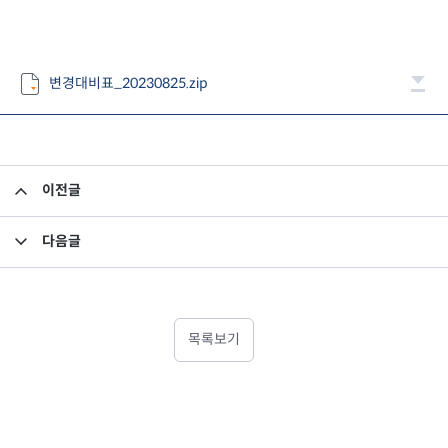
변경대비표_20230825.zip
이전글
집합투자규약 및 투자설명서 변경의 건
다음글
소규모펀드 공시의 건(2023년 8월)
목록보기