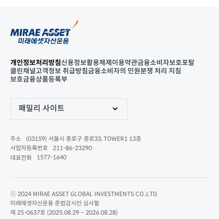
개인정보처리방침
신용정보활용체제
이용약관
금융소비자보호포탈
클린채널
고객정보 취급방침
금융소비자의 민원분쟁 처리 지침
보호금융상품등록부
패밀리 사이트
(03159) 서울시 종로구 종로33, TOWER1 13층
주소
211-86-23290
사업자등록번호
1577-1640
대표전화
ⓒ 2024 MIRAE ASSET GLOBAL INVESTMENTS CO.,LTD.
미래에셋자산운용 준법감시인 심사필
제 25-0637호 (2025.08.29 ~ 2026.08.28)