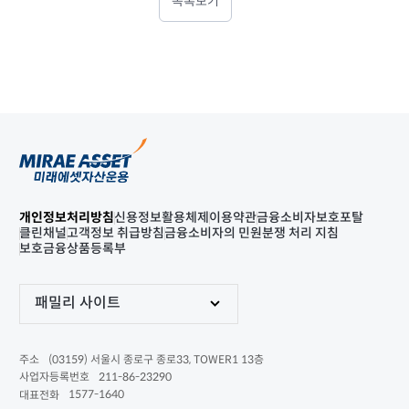
목록보기
개인정보처리방침
신용정보활용체제
이용약관
금융소비자보호포탈
클린채널
고객정보 취급방침
금융소비자의 민원분쟁 처리 지침
보호금융상품등록부
패밀리 사이트
(03159) 서울시 종로구 종로33, TOWER1 13층
주소
211-86-23290
사업자등록번호
1577-1640
대표전화