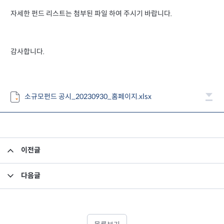
자세한 펀드 리스트는 첨부된 파일 하여 주시기 바랍니다.
감사합니다.
소규모펀드 공시_20230930_홈페이지.xlsx
이전글
집합투자규약 및 투자설명서 변경의 건
다음글
미래에셋맵스미국부동산투자신탁11호 - 제12기 이익분배보고서