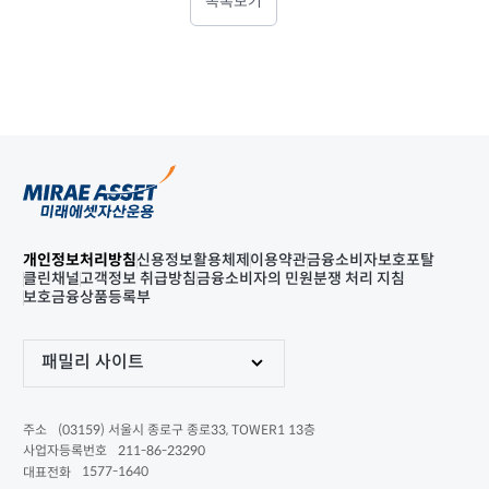
목록보기
개인정보처리방침
신용정보활용체제
이용약관
금융소비자보호포탈
클린채널
고객정보 취급방침
금융소비자의 민원분쟁 처리 지침
보호금융상품등록부
패밀리 사이트
(03159) 서울시 종로구 종로33, TOWER1 13층
주소
211-86-23290
사업자등록번호
1577-1640
대표전화