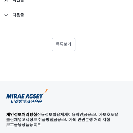
이전글
소규모펀드 공시의 건(2023년 9월)
다음글
고유재산 투자펀드의 의무투자기간 종료안내
목록보기
개인정보처리방침
신용정보활용체제
이용약관
금융소비자보호포탈
클린채널
고객정보 취급방침
금융소비자의 민원분쟁 처리 지침
보호금융상품등록부