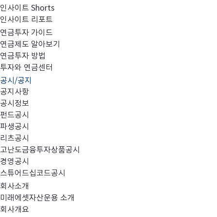
인사이트 Shorts
인사이트 리포트
미래에셋맵스 미국부동산투자신탁 9-2호 자산 매각 결정
연금투자 가이드
연금제도 알아보기
연금투자 방법
투자와 연금센터
공시/공지
상세 내용은 첨부를 참조하여 주시기 바랍니다
공지사항
공시정보
펀드공시
파생공시
리츠공시
고난도금융투자상품공시
미래에셋맵스미국부동산투자신탁9-2호_자산매각결정 및 
경영공시
스튜어드십코드공시
회사소개
미래에셋자산운용 소개
회사개요