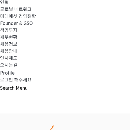
연혁
글로벌 네트워크
이전글
미래에셋맵스미국부동산투자신탁16호 종
미래에셋 경영철학
Founder & GSO
책임투자
다음글
소규모펀드 공시의 건(2023년 10월)
재무현황
채용정보
채용안내
인사제도
오시는길
목록보기
Profile
로그인 해주세요
Search
Menu