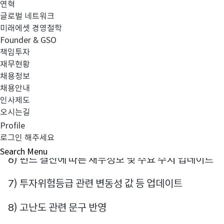
연혁
2. 변경 사항:
글로벌 네트워크
미래에셋 경영철학
1) 운용역 변경
Founder & GSO
책임투자
2) 발기인 정보 변경
재무현황
채용정보
3) 모투자신탁 투자대상자산 취득한도 변경
채용안내
인사제도
4) 투자대상자산 추가
오시는길
Profile
5) 모투자신탁 투자대상자산 추가
로그인 해주세요
Search
Menu
6) 펀드 결산에 따른 재무정보 및 주요 수치 업데이트
7) 투자위험등급 관련 변동성 값 등 업데이트
8) 고난도 관련 문구 반영