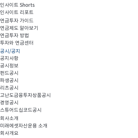
인사이트 Shorts
인사이트 리포트
집합투자규약 및 투자설명서 변경의 건
연금투자 가이드
연금제도 알아보기
연금투자 방법
투자와 연금센터
공시/공지
다음과 같이 정정사항에 대해 안내 드리오니 투자에 참고
공지사항
공시정보
펀드공시
파생공시
- 다 음 -
리츠공시
고난도금융투자상품공시
경영공시
스튜어드십코드공시
1. 대상펀드: 미래에셋상생플러스증권자투자신탁(채권혼합
회사소개
미래에셋자산운용 소개
회사개요