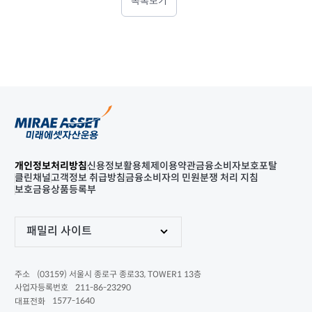
목록보기
개인정보처리방침
신용정보활용체제
이용약관
금융소비자보호포탈
클린채널
고객정보 취급방침
금융소비자의 민원분쟁 처리 지침
보호금융상품등록부
패밀리 사이트
(03159) 서울시 종로구 종로33, TOWER1 13층
주소
211-86-23290
사업자등록번호
1577-1640
대표전화