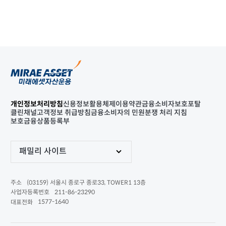
개인정보처리방침
신용정보활용체제
이용약관
금융소비자보호포탈
클린채널
고객정보 취급방침
금융소비자의 민원분쟁 처리 지침
보호금융상품등록부
패밀리 사이트
(03159) 서울시 종로구 종로33, TOWER1 13층
주소
211-86-23290
사업자등록번호
1577-1640
대표전화