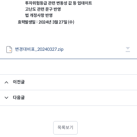
투자위험등급 관련 변동성 값 등 업데이트
고난도 관련 문구 반영
법 개정사항 반영
:
효력발생일
2024
년 3월 27일 (수)
변경대비표_20240327.zip
이전글
부동산/특별자산집합투자기구의 집합투자증권 처분_미래에셋밸런스리츠부동산모투자신탁
다음글
미래에셋맵스미국부동산투자신탁11호 - 제13기 이익분배보고서
목록보기