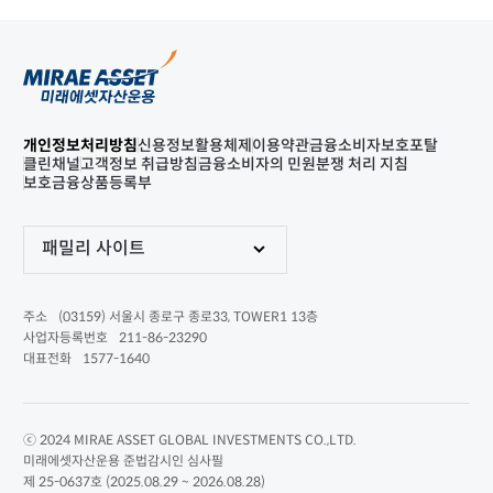
개인정보처리방침
신용정보활용체제
이용약관
금융소비자보호포탈
클린채널
고객정보 취급방침
금융소비자의 민원분쟁 처리 지침
보호금융상품등록부
패밀리 사이트
(03159) 서울시 종로구 종로33, TOWER1 13층
주소
211-86-23290
사업자등록번호
1577-1640
대표전화
ⓒ 2024 MIRAE ASSET GLOBAL INVESTMENTS CO.,LTD.
미래에셋자산운용 준법감시인 심사필
제 25-0637호 (2025.08.29 ~ 2026.08.28)