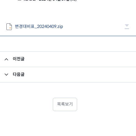
변경대비표_20240409.zip
이전글
펀드 자산 평가액 기준가 반영 안내 - 미래에셋맵스아시아퍼시픽부동산공모1호투자회사
다음글
고유재산 투자펀드의 의무투자기간 종료안내
목록보기