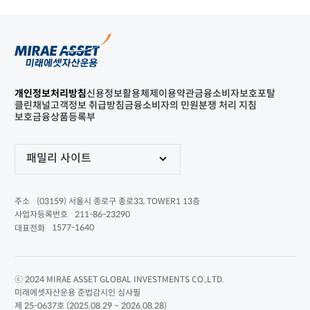
개인정보처리방침
신용정보활용체제
이용약관
금융소비자보호포탈
클린채널
고객정보 취급방침
금융소비자의 민원분쟁 처리 지침
보호금융상품등록부
패밀리 사이트
(03159) 서울시 종로구 종로33, TOWER1 13층
주소
211-86-23290
사업자등록번호
1577-1640
대표전화
ⓒ 2024 MIRAE ASSET GLOBAL INVESTMENTS CO.,LTD.
미래에셋자산운용 준법감시인 심사필
제 25-0637호 (2025.08.29 ~ 2026.08.28)