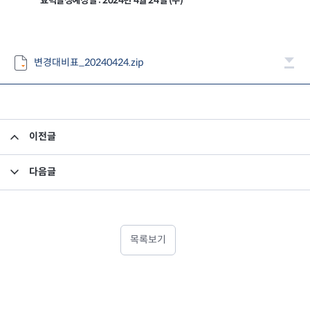
효력발생예정일 : 2024년 4월 24일 (수)
변경대비표_20240424.zip
이전글
백현프리미어제1호일반사모부동산투자회사의 결산보고서 공고
다음글
고유재산 투자펀드의 의무투자기간 종료안내
목록보기