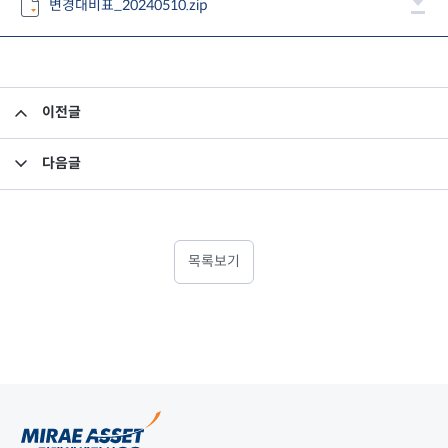
변경대비표_20240510.zip
이전글
미래에셋맵스미국부동산투자신탁16호 - 제7기 이익분배보고서
다음글
투자설명서 변경의 건
목록보기