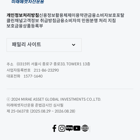
개인정보처리방침
신용정보활용체제
이용약관
금융소비자보호포탈
클린채널
고객정보 취급방침
금융소비자의 민원분쟁 처리 지침
보호금융상품등록부
패밀리 사이트
(03159) 서울시 종로구 종로33, TOWER1 13층
주소
211-86-23290
사업자등록번호
1577-1640
대표전화
ⓒ 2024 MIRAE ASSET GLOBAL INVESTMENTS CO.,LTD.
미래에셋자산운용 준법감시인 심사필
제 25-0637호 (2025.08.29 ~ 2026.08.28)