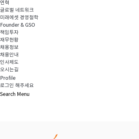
연혁
글로벌 네트워크
이전글
고유재산 투자 펀드의 환매 결과 안내
미래에셋 경영철학
Founder & GSO
책임투자
다음글
집합투자규약 및 투자설명서 변경의 건
재무현황
채용정보
채용안내
인사제도
오시는길
목록보기
Profile
로그인 해주세요
Search
Menu