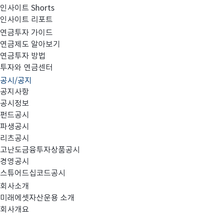
인사이트 Shorts
인사이트 리포트
고유재산 투자 펀드의 환매 결과 안내
연금투자 가이드
연금제도 알아보기
연금투자 방법
투자와 연금센터
공시/공지
『금융투자업규정』 (제 7-1조의2, 1항 5호 다목)에 
공지사항
공시정보
펀드공시
파생공시
리츠공시
고난도금융투자상품공시
미래에셋글로벌4차산업전환사채증권자투자신탁UH[채권](
경영공시
스튜어드십코드공시
회사소개
미래에셋자산운용 소개
회사개요