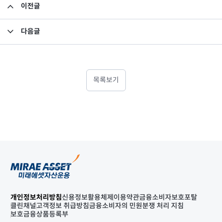
이전글
고유재산 투자 펀드의 환매 결과 안내
다음글
미래에셋맵스미국부동산투자신탁11호 수익자총회 고객 안내문
목록보기
개인정보처리방침
신용정보활용체제
이용약관
금융소비자보호포탈
클린채널
고객정보 취급방침
금융소비자의 민원분쟁 처리 지침
보호금융상품등록부