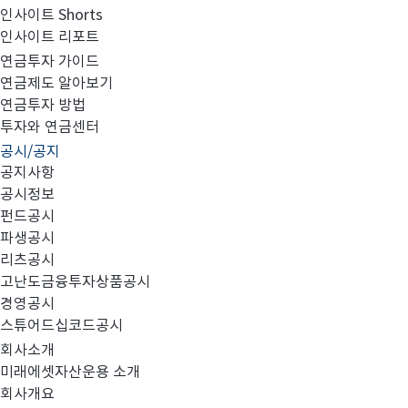
인사이트 Shorts
인사이트 리포트
집합투자규약 및 투자설명서 변경의 건
연금투자 가이드
연금제도 알아보기
연금투자 방법
투자와 연금센터
공시/공지
공지사항
공시정보
-
펀드공시
파생공시
다음과 같이 정정사항에 대해 안내 드리오니 투자에 참고
리츠공시
고난도금융투자상품공시
경영공시
스튜어드십코드공시
- 다 음 -
회사소개
미래에셋자산운용 소개
회사개요
1. 대상 펀드 : 미래에셋글로벌배당커버드콜액티브증권자