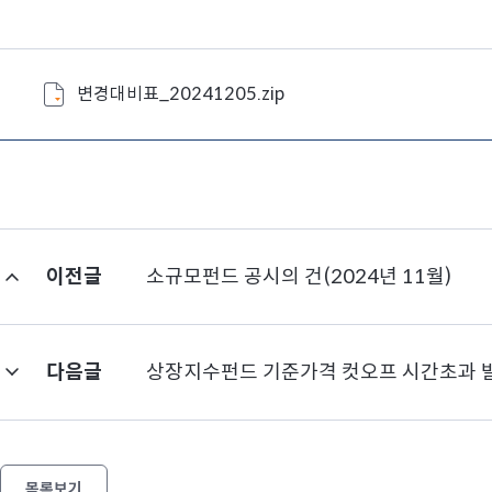
변경대비표_20241205.zip
이전글
소규모펀드 공시의 건(2024년 11월)
다음글
상장지수펀드 기준가격 컷오프 시간초과 
목록보기