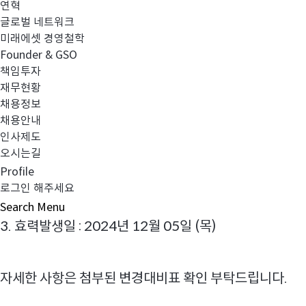
연혁
글로벌 네트워크
2. 변경사항 :
미래에셋 경영철학
1) 영업일 정의 정정
Founder & GSO
2) 전환가능 투자신탁의 영업일 정의 정정
책임투자
3) 펀드 결산에 따른 재무정보 및 주요 수치 업데이트
재무현황
4) 투자위험등급 관련 변동성 값 등 업데이트
채용정보
채용안내
5) 기업공시서식 개정사항 반영
인사제도
6) 운용역 변경
오시는길
7) 기타 (법개정사항, 기업공시서식 개정사항 반영 등)
Profile
로그인 해주세요
Search
Menu
3. 효력발생일 : 2024년 12월 05일 (목)
자세한 사항은 첨부된 변경대비표 확인 부탁드립니다.