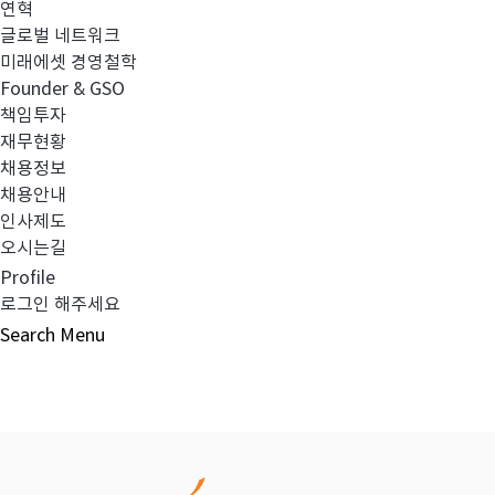
연혁
글로벌 네트워크
이전글
집합투자규약 및 투자설명서 변경의 건
미래에셋 경영철학
Founder & GSO
책임투자
다음글
2024년 3분기 영업보고서_미래에셋
재무현황
채용정보
채용안내
인사제도
오시는길
목록보기
Profile
로그인 해주세요
Search
Menu