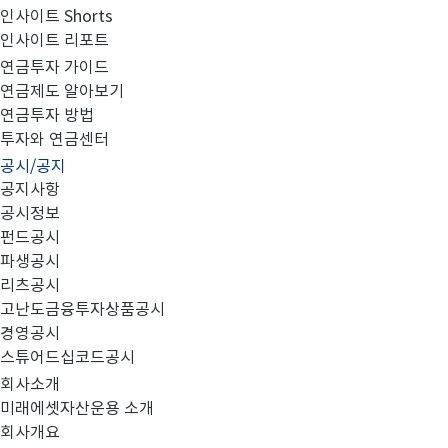
인사이트 Shorts
인사이트 리포트
2024년 2분기 영업보고서_미래에셋맵스아시아퍼시
연금투자 가이드
연금제도 알아보기
연금투자 방법
투자와 연금센터
공시/공지
세부내용은 첨부를 참조하시기 바랍니다
공지사항
공시정보
펀드공시
파생공시
리츠공시
고난도금융투자상품공시
AP1호_24.2분기 영업보고서.pdf
경영공시
스튜어드십코드공시
회사소개
미래에셋자산운용 소개
회사개요