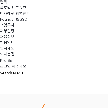
연혁
글로벌 네트워크
이전글
2024년 3분기 영업보고서_미래에셋
미래에셋 경영철학
Founder & GSO
책임투자
다음글
이익배당 확정 결의 관련 공시_미래에
재무현황
채용정보
채용안내
인사제도
오시는길
목록보기
Profile
로그인 해주세요
Search
Menu