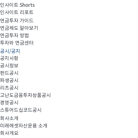
인사이트 Shorts
인사이트 리포트
2024년 4분기 영업보고서_미래에셋맵스아시아퍼시
연금투자 가이드
연금제도 알아보기
연금투자 방법
투자와 연금센터
공시/공지
세부내용은 첨부를 참조하시기 바랍니다
공지사항
공시정보
펀드공시
파생공시
리츠공시
고난도금융투자상품공시
AP1호_영업보고서_2024.4분기.pdf
경영공시
스튜어드십코드공시
회사소개
미래에셋자산운용 소개
회사개요