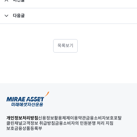
이전글
이익배당 확정 결의 관련 공시_미래에셋맵스아시아퍼시픽부동산공모1호투자회사
다음글
제18기 결산에 대한 감사보고서_미래에셋맵스아시아퍼시픽부동산공모1호투자회사
목록보기
개인정보처리방침
신용정보활용체제
이용약관
금융소비자보호포탈
클린채널
고객정보 취급방침
금융소비자의 민원분쟁 처리 지침
보호금융상품등록부