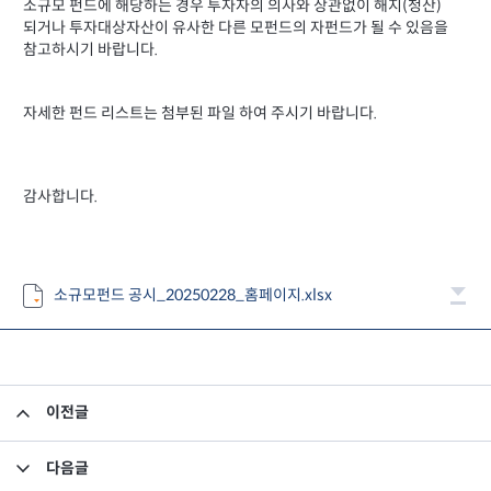
소규모 펀드에 해당하는 경우 투자자의 의사와 상관없이 해지(청산)
되거나 투자대상자산이 유사한 다른 모펀드의 자펀드가 될 수 있음을
참고하시기 바랍니다.
자세한 펀드 리스트는 첨부된 파일 하여 주시기 바랍니다.
감사합니다.
소규모펀드 공시_20250228_홈페이지.xlsx
이전글
집합투자규약 및 투자설명서 변경의 건
다음글
2025년 2월 말 기준 월간보고서_미래에셋맵스아시아퍼시픽부동산공모1호