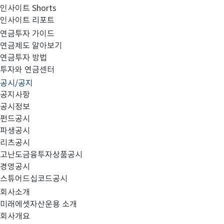
인사이트 Shorts
인사이트 리포트
집합투자규약 및 투자설명서 변경의 건
연금투자 가이드
연금제도 알아보기
연금투자 방법
투자와 연금센터
공시/공지
-
공지사항
공시정보
다음과 같이 정정사항에 대해 안내 드리오니 투자에 참고
펀드공시
파생공시
리츠공시
고난도금융투자상품공시
- 다 음 -
경영공시
스튜어드십코드공시
회사소개
1. 대상 펀드 : 미래에셋MSCIAC월드인덱스증권자투자신
미래에셋자산운용 소개
회사개요
2. 변경사항 :