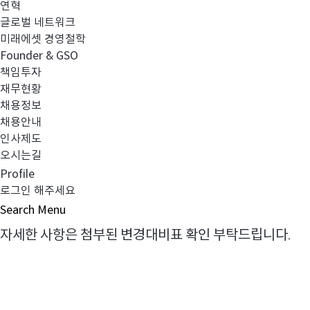
연혁
1) 운용역 변경
글로벌 네트워크
2) 투자신탁 명칭 변경
미래에셋 경영철학
3) 클래스 신설
Founder & GSO
4) 분배기준일 변경
책임투자
재무현황
5) 오기정정(중복 문구 삭제 및 유보 조항 추가 기재)
채용정보
6) 펀드 결산에 따른 재무정보 및 주요 수치 업데이트
채용안내
7) 투자위험등급 관련 변동성 값 등 업데이트
인사제도
8) 기업공시서식 개정사항 반영
오시는길
9) 소득세법 및 법인세법 개정사항 반영
Profile
로그인 해주세요
3. 효력발생일 : 2025년 05월 30일 (금)
Search
Menu
자세한 사항은 첨부된 변경대비표 확인 부탁드립니다.