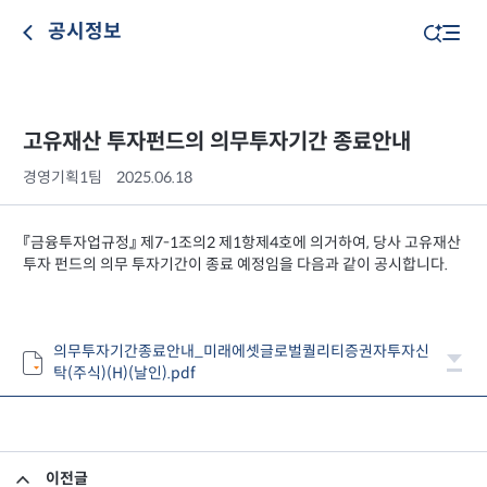
공시정보
고유재산 투자펀드의 의무투자기간 종료안내
경영기획1팀
2025.06.18
『금융투자업규정』 제7-1조의2 제1항제4호에 의거하여, 당사 고유재산
투자 펀드의 의무 투자기간이 종료 예정임을 다음과 같이 공시합니다.
의무투자기간종료안내_미래에셋글로벌퀄리티증권자투자신
탁(주식)(H)(날인).pdf
이전글
집합투자규약 및 투자설명서 변경의 건